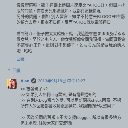
慢慢習慣吧，雖則這邊上傳圖片速度比YAHOO好，但圖片排
版的問題，你看勇兄那邊就知，我都有這樣情況
另外的問題，例如:別人留言，如果不特意去BLOGGER主版
的留言去看，根本不知道，反而YAHOO就以電郵通知
看到簡介，優子做太太確是不錯，我這邊會選まゆゆ及ぱるる
做女兒，至於ともちん，做女兒好像會同我頂撞，做同事我會
不能專心工作。雖則對不起優子，ともちん還是做我的情人
吧...哈哈
回覆
回覆
Alan
2013年9月18日 中午12:27
>> 被發現了 x2
>> 如果別人在我blog留言, 是有電郵通知的...
>> 在別人blog留言的話, 可以用訂閱來check回覆, 不過
所有人的回覆都會收到電郵通知, 我嫌麻煩所以沒用了
>> 因為公司的舊版IE不大支援Blogger, 所以有很多地方
仍未處理, 往後大家再交流吧!